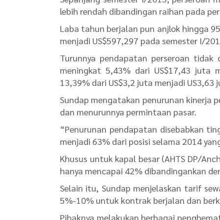
lebih rendah dibandingan raihan pada pe
Laba tahun berjalan pun anjlok hingga 9
menjadi US$597,297 pada semester I/201
Turunnya pendapatan perseroan tidak 
meningkat 5,43% dari US$17,43 juta 
13,39% dari US$3,2 juta menjadi US3,63 j
Sundap mengatakan penurunan kinerja pe
dan menurunnya permintaan pasar.
“Penurunan pendapatan disebabkan tingk
menjadi 63% dari posisi selama 2014 yan
Khusus untuk kapal besar (AHTS DP/Anchor
hanya mencapai 42% dibandingankan deng
Selain itu, Sundap menjelaskan tarif s
5%-10% untuk kontrak berjalan dan berk
Pihaknya melakukan berbagai penghemata