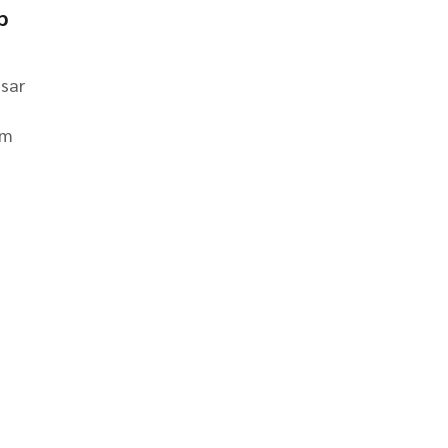
p
sar
 m