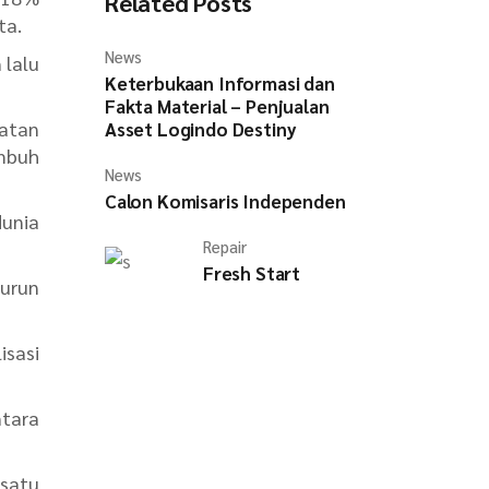
Related Posts
ta.
News
 lalu
Keterbukaan Informasi dan
Fakta Material – Penjualan
patan
Asset Logindo Destiny
mbuh
News
Calon Komisaris Independen
dunia
Repair
Fresh Start
nurun
isasi
ntara
 satu