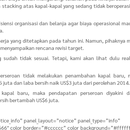
stacking atas kapal-kapal yang sedang tidak beroperas
isiensi organisasi dan belanja agar biaya operasional m
a.
erja yang ditetapkan pada tahun ini. Namun, pihaknya 
 menyampaikan rencana revisi target.
udah tidak sesuai. Tetapi, kami akan lihat dulu real
perseroan tidak melakukan penambahan kapal baru, 
uta dan laba bersih naik US$3 juta dari perolehan 2014.
kapal baru, maka pendapatan perseroan diyakini d
rsih bertambah US$6 juta.
tice_info” panel_layout=”notice” panel_type=”info”
666″ color_border=”#cccccc” color_background=”#fffff