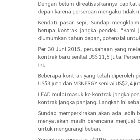
Dengan belum direalisasikannya capital 
depan karena perseroan mengaku tidak mem
Kendati pasar sepi, Sundap mengklai
berupa kontrak jangka pendek. “Kami j
diumumkan tahun depan, potensial untuk
Per 30 Juni 2015, perusahaan yang melay
kontrak baru senilai US$ 11,5 juta. Per
ini.
Beberapa kontrak yang telah diperoleh pe
US$3 juta dan M3NERGY senilai US$2,4 jut
LEAD mulai masuk ke kontrak jangka pend
kontrak jangka panjang. Langkah ini seb
Sundap memperkirakan akan ada lebih ba
menyatakan masih berencana menjual b
untuk mengurangi beban.
Sepanjang semester I/2015, perseroan 