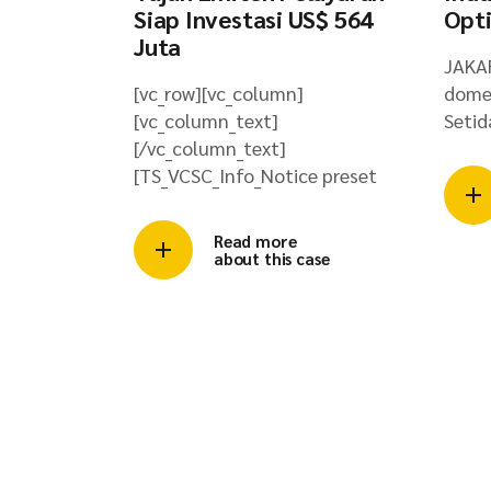
Siap Investasi US$ 564
Opti
Juta
JAKAR
[vc_row][vc_column]
domes
[vc_column_text]
Setid
[/vc_column_text]
[TS_VCSC_Info_Notice preset
Read more
about this case