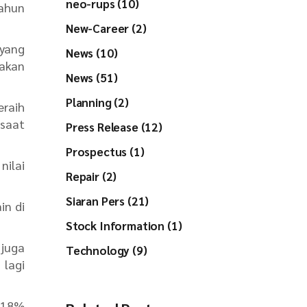
neo-rups (10)
tahun
New-Career (2)
yang
News (10)
 akan
News (51)
Planning (2)
eraih
 saat
Press Release (12)
Prospectus (1)
nilai
Repair (2)
Siaran Pers (21)
in di
Stock Information (1)
 juga
Technology (9)
lagi
0,18%