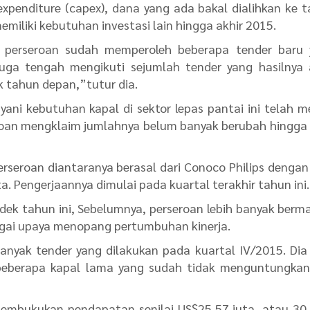
expenditure (capex), dana yang ada bakal dialihkan ke 
iliki kebutuhan investasi lain hingga akhir 2015.
m perseroan sudah memperoleh beberapa tender baru 
uga tengah mengikuti sejumlah tender yang hasilnya
 tahun depan,”tutur dia.
ani kebutuhan kapal di sektor lepas pantai ini telah m
seroan mengklaim jumlahnya belum banyak berubah hingga
rseroan diantaranya berasal dari Conoco Philips dengan 
a. Pengerjaannya dimulai pada kuartal terakhir tahun ini.
ek tahun ini, Sebelumnya, perseroan lebih banyak berma
agai upaya menopang pertumbuhan kinerja.
nyak tender yang dilakukan pada kuartal IV/2015. Dia
eberapa kapal lama yang sudah tidak menguntungkan 
membukukan pendapatan senilai US$25,57 juta, atau 3