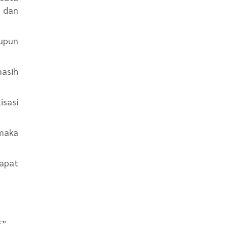
i dan
aupun
masih
isasi
maka
apat
f”