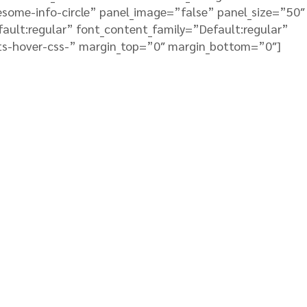
esome-info-circle” panel_image=”false” panel_size=”50″
fault:regular” font_content_family=”Default:regular”
ts-hover-css-” margin_top=”0″ margin_bottom=”0″]