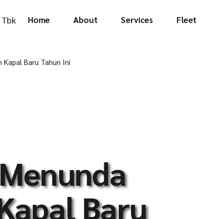
Home
About
Services
Fleet
Contact
Contact
 Kapal Baru Tahun Ini
 Menunda
Kapal Baru