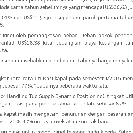
riode sama tahun sebelumnya yang mencapai US$36,63 ju
5,01% dari US$11,97 juta sepanjang paruh pertama tahun
5.
diiringi oleh pemangkasan beban. Beban pokok penda
menjadi US$18,38 juta, sedangkan biaya keuangan tu
uta.
rseroan disebabkan oleh belum stabilnya harga minyak 
at rata-rata utilisasi kapal pada semester I/2015 me
g sebesar 77%,”paparnya beberapa waktu lalu.
 Handling Tug Supply Dynamic Positioning), tingkat util
an posisi pada periode sama tahun lalu sebesar 82%.
ewa kapal masih mengalami penurunan dengan besaran a
isar 20%-30% untuk proyek atau kontrak baru.
n biaya untuk mengurangi tekanan pada kinerja. Salah