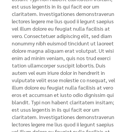
est usus legentis in iis qui facit eor um
claritatem. Investigationes demonstraverun
lectores legere me lius quod ii legunt saepius
vel illum dolore eu feugiat nulla facilisis at
vero. Consectetuer adipiscing elit, sed diam
nonummy nibh euismod tincidunt ut laoreet
dolore magna aliquam erat volutpat. Ut wisi
enim ad minim veniam, quis nos trud exerci
tation ullamcorper suscipit lobortis. Duis
autem vel eum iriure dolor in hendrerit in
vulputate velit esse molestie co nsequat, vel
illum dolore eu feugiat nulla facilisis at vero
eros et accumsan et iusto odio dignissim qui
blandit. Typi non habent claritatem insitam;
est usus legentis in iis qui facit eor um
claritatem. Investigationes demonstraverun
lectores legere me lius quod ii legunt saepius
vel illum dolore eu feugiat nulla facilisis at